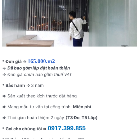
165.000.m2
* Đơn giá ⇒
⇒
Đã bao gồm lắp đặt hoàn thiện
⇒
Đơn giá chưa bao gồm thuế VAT
* Bảo hành ⇒
3 năm
⇒
Sản xuất theo kích thước đặt hàng
⇒
Mang mẫu tư vấn tại công trình:
Miễn phí
⇒
Thời gian hoàn thiện: 2 ngày
(T3 Đo, T5 Lắp)
0917.399.855
* Gọi cho chúng tôi ⇒