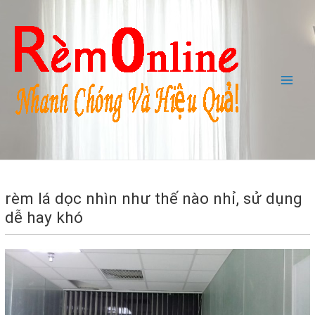
Skip
to
content
Main
Men
rèm lá dọc nhìn như thế nào nhỉ, sử dụng
dễ hay khó