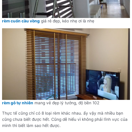
rèm cuốn cầu vồng
giá rẻ đẹp, kéo nhẹ ơi là nhẹ
rèm gỗ tự nhiên
mang vẻ đẹp lý tưởng, độ bền 102
Thực tế cũng chỉ có 8 loại rèm khác nhau. ấy vậy mà nhiều bạn
cũng chưa biết được hết. Cũng dễ hiểu vì không phải lĩnh vực của
mình thì biết làm sao hết được.