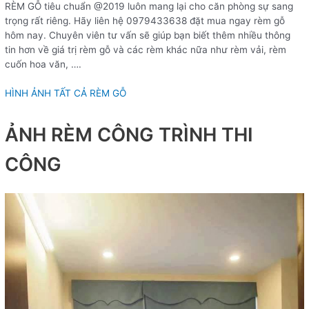
RÈM GỖ tiêu chuẩn @2019 luôn mang lại cho căn phòng sự sang
trọng rất riêng. Hãy liên hệ 0979433638 đặt mua ngay rèm gỗ
hôm nay. Chuyên viên tư vấn sẽ giúp bạn biết thêm nhiều thông
tin hơn về giá trị rèm gỗ và các rèm khác nữa như rèm vải, rèm
cuốn hoa văn, ….
HÌNH ẢNH TẤT CẢ RÈM GỖ
ẢNH RÈM CÔNG TRÌNH THI
CÔNG