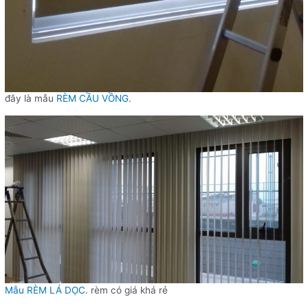
đây là mẫu
RÈM CẦU VỒNG.
Mẫu RÈM LÁ DỌC
. rèm có giá khá rẻ