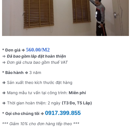
560.00/M2
* Đơn giá ⇒
⇒
Đã bao gồm lắp đặt hoàn thiện
⇒
Đơn giá chưa bao gồm thuế VAT
* Bảo hành ⇒
3 năm
⇒
Sản xuất theo kích thước đặt hàng
⇒
Mang mẫu tư vấn tại công trình:
Miễn phí
⇒
Thời gian hoàn thiện: 2 ngày
(T3 Đo, T5 Lắp)
0917.399.855
* Gọi cho chúng tôi ⇒
*** Giảm 10% cho đơn hàng tếp theo ***