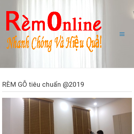
Skip
to
content
Main
Men
RÈM GỖ tiêu chuẩn @2019